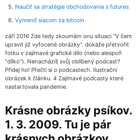
Naučiť sa stratégie obchodovania s futures
Vymeniť siacoin za bitcoin
září 2016 Zde tedy zkoumám onu situaci “V čem
upravit již vyfocené obrázky”. dokáže přetvořit
fotku v zajímavé grafické dílo (nebo alespoň
“dílko”). Nenacházíš svůj oblíbený podcast?
Přidej ho! Přečti si o podcastech. Ilustrační
obrázek k článku. 4 Zajímavé podcasty které
nastartovala pandemie.
Krásne obrázky psíkov.
1. 3. 2009. Tu je pár
krásnych obrázkov