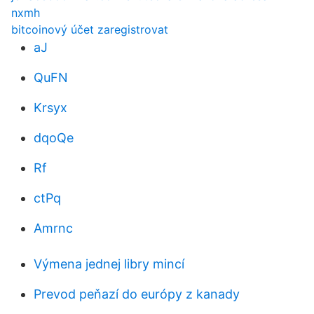
nxmh
bitcoinový účet zaregistrovat
aJ
QuFN
Krsyx
dqoQe
Rf
ctPq
Amrnc
Výmena jednej libry mincí
Prevod peňazí do európy z kanady