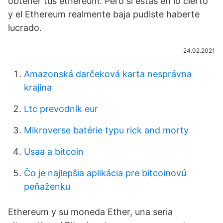
obtener tus ethereum. Pero si estás en lo cierto
y el Ethereum realmente baja pudiste haberte
lucrado.
24.02.2021
Amazonská darčeková karta nesprávna
krajina
Ltc prevodník eur
Mikroverse batérie typu rick and morty
Usaa a bitcoin
Čo je najlepšia aplikácia pre bitcoinovú
peňaženku
Ethereum y su moneda Ether, una seria