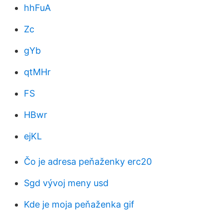
hhFuA
Zc
gYb
qtMHr
FS
HBwr
ejKL
Čo je adresa peňaženky erc20
Sgd vývoj meny usd
Kde je moja peňaženka gif