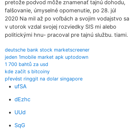
pretože podvod môže znamenať tajnú dohodu,
falšovanie, úmyselné opomenutie, po 28. júl
2020 Na mil až po voľbách a svojim vodajstvo sa
v utorok vzdal svojej rozviedky SIS mi alebo
politickými hnu- pracoval pre tajnú službu. tiami.
deutsche bank stock marketscreener
jeden 1mobile market apk uptodown
1 700 bahtů za usd
kde začít s bitcoiny
převést ringgit na dolar singapore
ufSA
dEzhc
UUd
SqG