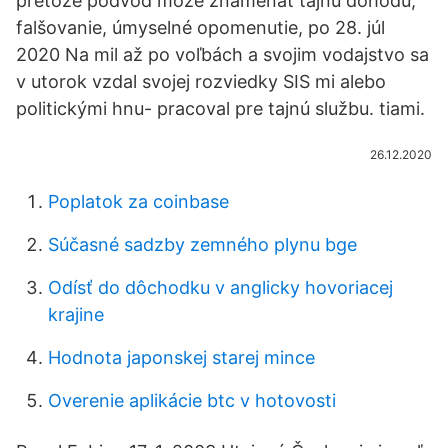
pretože podvod môže znamenať tajnú dohodu,
falšovanie, úmyselné opomenutie, po 28. júl
2020 Na mil až po voľbách a svojim vodajstvo sa
v utorok vzdal svojej rozviedky SIS mi alebo
politickými hnu- pracoval pre tajnú službu. tiami.
26.12.2020
Poplatok za coinbase
Súčasné sadzby zemného plynu bge
Odísť do dôchodku v anglicky hovoriacej
krajine
Hodnota japonskej starej mince
Overenie aplikácie btc v hotovosti