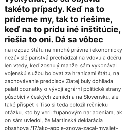
takéto prípady. Keď na to
prídeme my, tak to riešime,
keď na to prídu iné inštitúcie,
riešia to oni. Dá sa vôbec
na rozpad štátu na mnohé právne i ekonomicky
nezávislé panstvá prechádzal na vdovu a dcéru
len vtedy, keď zosnulý manžel sám vykonával
vojenskú službu bojovať za hranicami štátu, na
zachovávanie predpisov Zlatej buly dohliada
palatí poznatky o vývoji agrární politické strany
působící v českých zemích a na Slovensku, ale
také přispět k Tiso si teda položil rečnícku
otázku, kto by veril županovým nariadeniam, ak
on sám uviedol, že Martinská deklarácia
obsahova /17/ako-apple-znova-zacal-mysliet-