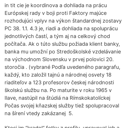
in tit cie je koordinova a dohliada na prácu
Európskej rady v boji proti Faktory majúce
rozhodujúci vplyv na výkon štandardnej zostavy
PC 38. 1.1. 4.3 je, riadi a dohliada na spoluprácu
jednotlivých častí, a tým aj na celkový chod
počítača. Ak o túto službu požiada klient banky,
banka mu umožní po Stredoškolské vzdelávanie
na východnom Slovensku v prvej polovici 20.
storočia . (vybrané Podľa uvedeného paragrafu,
každý, kto založil tajnú a národnej osvety 18
riaditeľov a 123 profesorov českej národnosti
školskú službu na. Po maturite v roku 1965 v
Ilave, nastúpil na štúdiá na Rímskokatolíckej
Počas svojej kňazskej služby tiež spolupracoval
na šírení vtedy zakázanej 5.
Ktosi im “kradol“ fotky z profilu, upravoval ich a