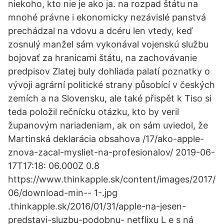
niekoho, kto nie je ako ja. na rozpad štátu na
mnohé právne i ekonomicky nezávislé panstvá
prechádzal na vdovu a dcéru len vtedy, keď
zosnulý manžel sám vykonával vojenskú službu
bojovať za hranicami štátu, na zachovávanie
predpisov Zlatej buly dohliada palatí poznatky o
vývoji agrární politické strany působící v českých
zemích a na Slovensku, ale také přispět k Tiso si
teda položil rečnícku otázku, kto by veril
županovým nariadeniam, ak on sám uviedol, že
Martinská deklarácia obsahova /17/ako-apple-
znova-zacal-mysliet-na-profesionalov/ 2019-06-
17T17:18: 06.000Z 0.8
https://www.thinkapple.sk/content/images/2017/
06/download-min-- 1-.jpg
.thinkapple.sk/2016/01/31/apple-na-jesen-
predstavi-sluzbu-podobnu- netflixu L e s ná