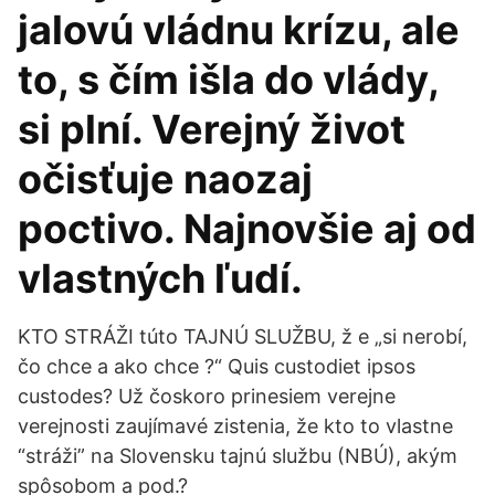
jalovú vládnu krízu, ale
to, s čím išla do vlády,
si plní. Verejný život
očisťuje naozaj
poctivo. Najnovšie aj od
vlastných ľudí.
KTO STRÁŽI túto TAJNÚ SLUŽBU, ž e „si nerobí,
čo chce a ako chce ?“ Quis custodiet ipsos
custodes? Už čoskoro prinesiem verejne
verejnosti zaujímavé zistenia, že kto to vlastne
“stráži” na Slovensku tajnú službu (NBÚ), akým
spôsobom a pod.?