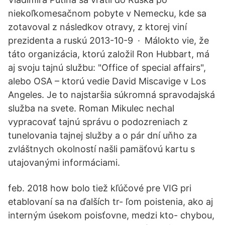
niekoľkomesačnom pobyte v Nemecku, kde sa
zotavoval z následkov otravy, z ktorej viní
prezidenta a ruskú 2013-10-9 · Málokto vie, že
táto organizácia, ktorú založil Ron Hubbart, má
aj svoju tajnú službu: "Office of special affairs",
alebo OSA – ktorú vedie David Miscavige v Los
Angeles. Je to najstaršia súkromná spravodajská
služba na svete. Roman Mikulec nechal
vypracovať tajnú správu o podozreniach z
tunelovania tajnej služby a o pár dní uňho za
zvláštnych okolností našli pamäťovú kartu s
utajovanými informáciami.
feb. 2018 how bolo tiež kľúčové pre VIG pri
etablovaní sa na ďalších tr- ľom poistenia, ako aj
interným úsekom poisťovne, medzi kto- chybou,