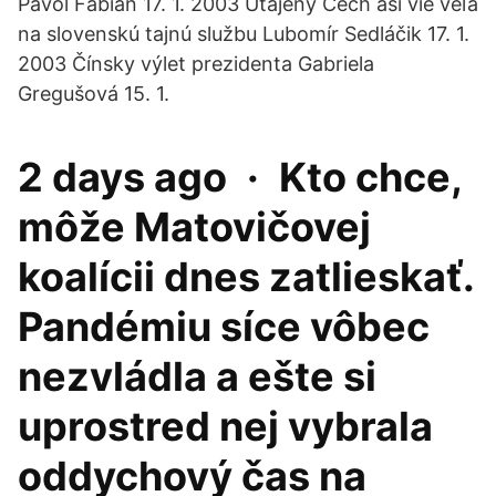
Pavol Fabian 17. 1. 2003 Utajený Čech asi vie veľa
na slovenskú tajnú službu Lubomír Sedláčik 17. 1.
2003 Čínsky výlet prezidenta Gabriela
Gregušová 15. 1.
2 days ago · Kto chce,
môže Matovičovej
koalícii dnes zatlieskať.
Pandémiu síce vôbec
nezvládla a ešte si
uprostred nej vybrala
oddychový čas na