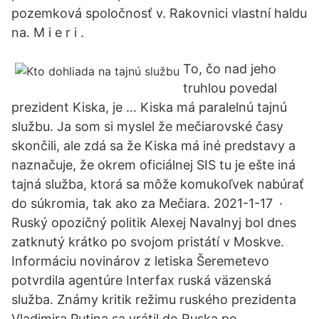
pozemková spoločnosť v. Rakovnici vlastní haldu
na. M i e r i .
To, čo nad jeho
truhlou povedal
prezident Kiska, je … Kiska má paralelnú tajnú
službu. Ja som si myslel že mečiarovské časy
skončili, ale zdá sa že Kiska má iné predstavy a
naznačuje, že okrem oficiálnej SIS tu je ešte iná
tajná služba, ktorá sa môže komukoľvek nabúrať
do súkromia, tak ako za Mečiara. 2021-1-17 ·
Ruský opozičný politik Alexej Navalnyj bol dnes
zatknutý krátko po svojom pristátí v Moskve.
Informáciu novinárov z letiska Šeremetevo
potvrdila agentúre Interfax ruská väzenská
služba. Známy kritik režimu ruského prezidenta
Vladimira Putina sa vrátil do Ruska po