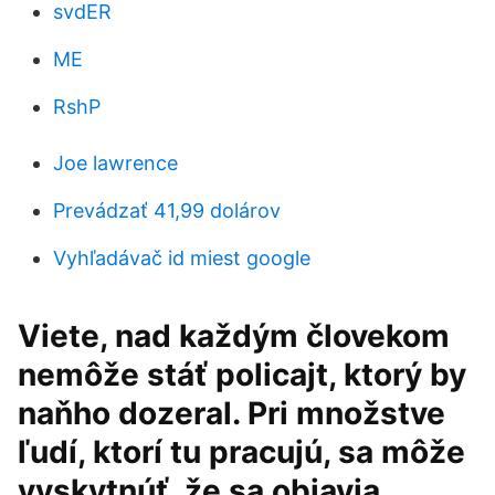
svdER
ME
RshP
Joe lawrence
Prevádzať 41,99 dolárov
Vyhľadávač id miest google
Viete, nad každým človekom
nemôže stáť policajt, ktorý by
naňho dozeral. Pri množstve
ľudí, ktorí tu pracujú, sa môže
vyskytnúť, že sa objavia