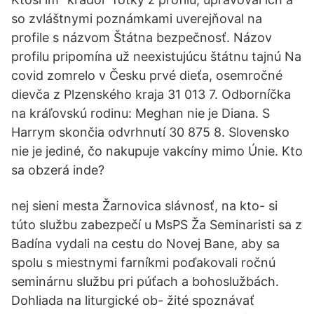
so zvláštnymi poznámkami uverejňoval na
profile s názvom Štátna bezpečnosť. Názov
profilu pripomína už neexistujúcu štátnu tajnú Na
covid zomrelo v Česku prvé dieťa, osemročné
dievča z Plzenského kraja 31 013 7. Odborníčka
na kráľovskú rodinu: Meghan nie je Diana. S
Harrym skončia odvrhnutí 30 875 8. Slovensko
nie je jediné, čo nakupuje vakcíny mimo Únie. Kto
sa obzerá inde?
nej sieni mesta Žarnovica slávnosť, na kto- si
túto službu zabezpečí u MsPS Ža Seminaristi sa z
Badína vydali na cestu do Novej Bane, aby sa
spolu s miestnymi farníkmi poďakovali ročnú
seminárnu službu pri púťach a bohoslužbách.
Dohliada na liturgické ob- žité spoznávať