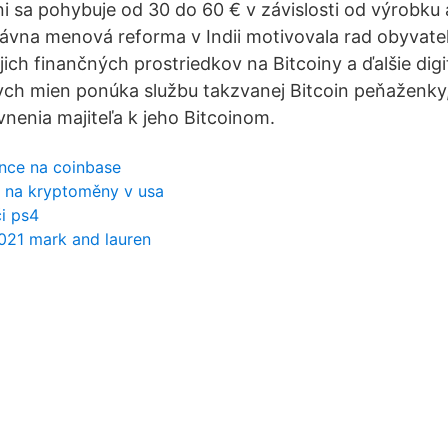
ni sa pohybuje od 30 do 60 € v závislosti od výrobku 
dávna menová reforma v Indii motivovala rad obyvateľ
jich finančných prostriedkov na Bitcoiny a ďalšie dig
nych mien ponúka službu takzvanej Bitcoin peňaženky
nenia majiteľa k jeho Bitcoinom.
nce na coinbase
a na kryptoměny v usa
či ps4
021 mark and lauren