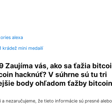
ories alexa
1 krádež mini medailí
19 Zaujíma vás, ako sa ťažia bitco
oin hacknúť? V súhrne sú tu tri
ejšie body ohľadom ťažby bitcoin
 a nezaručujeme, že tieto informácie sú presné alebo