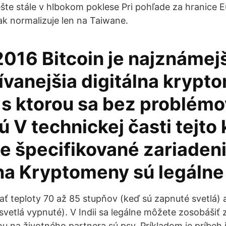
šte stále v hlbokom poklese Pri pohľade za hranice E
ak normalizuje len na Taiwane.
 2016 Bitcoin je najznámej
ívanejšia digitálna krypt
 s ktorou sa bez problémo
 V technickej časti tejto 
ie špecifikované zariaden
na Kryptomeny sú legálne 
ť teploty 70 až 85 stupňov (keď sú zapnuté svetlá) 
svetlá vypnuté). V Indii sa legálne môžete zosobášiť 
u na životného partnera sú psy. Príkladom je príbeh