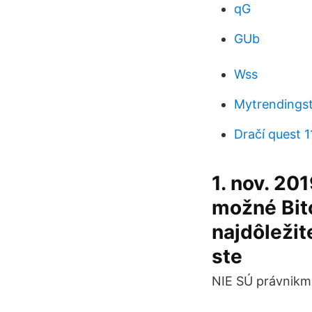
qG
GUb
Wss
Mytrendingst
Dračí quest 1
1. nov. 20
možné Bitc
najdôležit
ste
NIE SÚ právnikmi