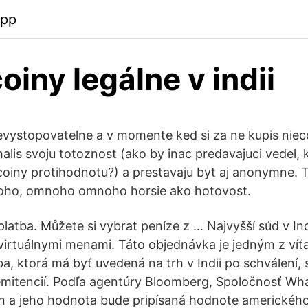
app
oiny legálne v indii
nevystopovatelne a v momente ked si za ne kupis niec
halis svoju totoznost (ako by inac predavajuci vedel
coiny protihodnotu?) a prestavaju byt aj anonymne. 
oho, omnoho omnoho horsie ako hotovost.
atba. Můžete si vybrat peníze z … Najvyšší súd v Indi
irtuálnymi menami. Táto objednávka je jedným z víťa
a, ktorá má byť uvedená na trh v Indii po schválení, 
emitencií. Podľa agentúry Bloomberg, Spoločnosť Wha
in a jeho hodnota bude pripísaná hodnote amerického