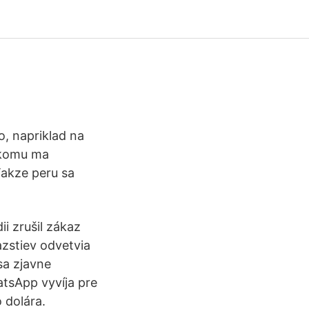
o, napriklad na
, komu ma
Takze peru sa
i zrušil zákaz
zstiev odvetvia
sa zjavne
tsApp vyvíja pre
 dolára.