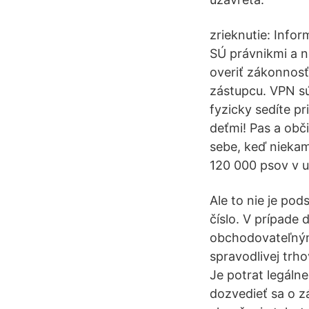
zrieknutie: Info
SÚ právnikmi a n
overiť zákonnosť 
zástupcu. VPN sú 
fyzicky sedíte p
deťmi! Pas a obči
sebe, keď niekam
120 000 psov v ul
Ale to nie je po
číslo. V prípade 
obchodovateľnými
spravodlivej trh
Je potrat legáln
dozvedieť sa o z