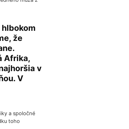
v hlbokom
me, že
ane.
 Afrika,
 najhoršia v
ňou. V
tiky a spoločné
edku toho