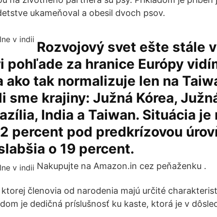
v detstve ukameňoval a obesil dvoch psov.
Rozvojový svet ešte stále 
i pohľade za hranice Európy vidí
a ako tak normalizuje len na Taiw
i sme krajiny: Južná Kórea, Južná
zília, India a Taiwan. Situácia je
 32 percent pod predkrízovou úrov
slabšia o 19 percent.
Nakupujte na Amazon.in cez peňaženku .
 ktorej členovia od narodenia majú určité charakteris
adom je dedičná príslušnosť ku kaste, ktorá je v dôsl