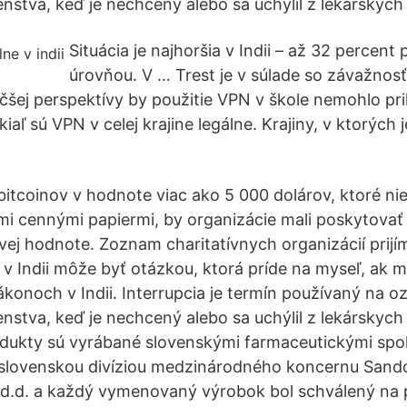
nstva, keď je nechcený alebo sa uchýlil z lekárskyc
Situácia je najhoršia v Indii – až 32 percen
úrovňou. V … Trest je v súlade so závažno
äčšej perspektívy by použitie VPN v škole nemohlo pri
iaľ sú VPN v celej krajine legálne. Krajiny, v ktorých 
bitcoinov v hodnote viac ako 5 000 dolárov, ktoré nie
 cennými papiermi, by organizácie mali poskytovať 
ovej hodnote. Zoznam charitatívnych organizácií prijí
e v Indii môže byť otázkou, ktorá príde na myseľ, ak 
ákonoch v Indii. Interrupcia je termín používaný na o
nstva, keď je nechcený alebo sa uchýlil z lekárskyc
ukty sú vyrábané slovenskými farmaceutickými spo
 slovenskou divíziou medzinárodného koncernu Sand
d.d. a každý vymenovaný výrobok bol schválený na p