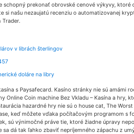
de schopný prekonať obrovské cenové výkyvy, ktoré 
te si našu nezaujatú recenziu o automatizovanej kry
n Trader.
lárov v librách šterlingov
457
erické doláre na libry
 kasína s Paysafecard. Kasíno stránky nie sú amámi ro
uhy Online Coin machine Bez Vkladu – Kasína a hry, kt
reštaurácia hazardné hry nie sú o house cat, The Worst
ase, keď môžete vďaka počítačovým programom s fot
ek, sú výnimočné práve tie, ktoré žiadne úpravy nepo
 sa dá tak ľahko zbaviť nepríjemného zápachu z umý