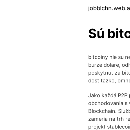
jobblchn.web.
Sú bitc
bitcoiny nie su 
burze dolare, od
poskytnut za bit
dost tazko, omn
Jako každá P2P pl
obchodovania s v
Blockchain. Služb
zameria na trh r
projekt stableco