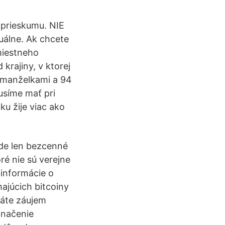
 prieskumu. NIE
uálne. Ak chcete
 miestneho
krajiny, v ktorej
9 manželkami a 94
musíme mať pri
ku žije viac ako
ude len bezcenné
ré nie sú verejne
informácie o
majúcich bitcoiny
máte záujem
značenie