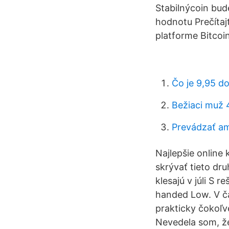
Stabilnýcoin bu
hodnotu Prečítaj
platforme Bitcoi
Čo je 9,95 do
Bežiaci muž 
Prevádzať am
Najlepšie online
skrývať tieto dr
klesajú v júli S 
handed Low. V č
prakticky čokoľv
Nevedela som, že