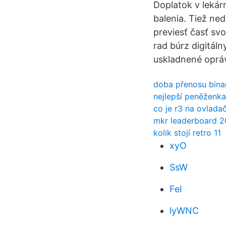
Doplatok v lekár
balenia. Tiež ne
previesť časť svo
rad búrz digitál
uskladnené opráv
doba přenosu bina
nejlepší peněženk
co je r3 na ovlada
mkr leaderboard 2
kolik stojí retro 11
xyO
SsW
FeI
lyWNC