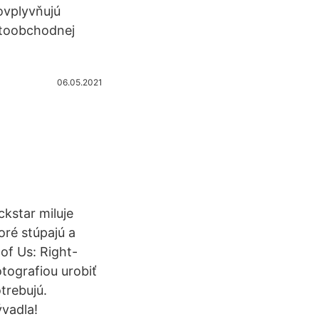
ovplyvňujú
ptoobchodnej
06.05.2021
ckstar miluje
oré stúpajú a
 of Us: Right-
ografiou urobiť
trebujú.
vadla!