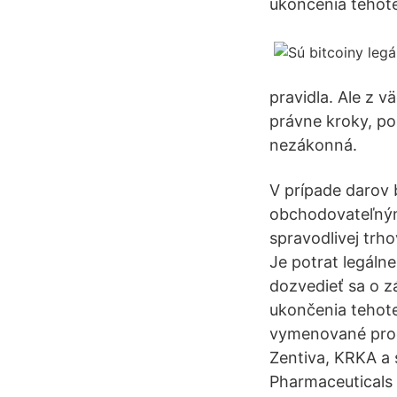
ukončenia tehote
pravidla. Ale z v
právne kroky, pok
nezákonná.
V prípade darov 
obchodovateľnými
spravodlivej trh
Je potrat legáln
dozvedieť sa o z
ukončenia tehote
vymenované prod
Zentiva, KRKA a
Pharmaceuticals 