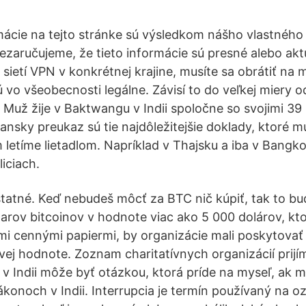
rmácie na tejto stránke sú výsledkom nášho vlastného
ezaručujeme, že tieto informácie sú presné alebo akt
sietí VPN v konkrétnej krajine, musíte sa obrátiť na
vo všeobecnosti legálne. Závisí to do veľkej miery od 
ri Muž žije v Baktwangu v Indii spoločne so svojimi 3
ansky preukaz sú tie najdôležitejšie doklady, ktoré 
 letíme lietadlom. Napríklad v Thajsku a iba v Bangko
iciach.
dstatné. Keď nebudeš môcť za BTC nič kúpiť, tak to b
darov bitcoinov v hodnote viac ako 5 000 dolárov, kto
 cennými papiermi, by organizácie mali poskytovať 
ovej hodnote. Zoznam charitatívnych organizácií prijí
e v Indii môže byť otázkou, ktorá príde na myseľ, ak 
ákonoch v Indii. Interrupcia je termín používaný na o