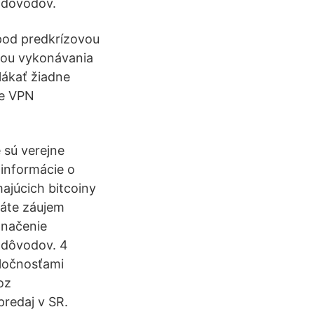
h dôvodov.
t pod predkrízovou
sťou vykonávania
lákať žiadne
je VPN
 sú verejne
informácie o
majúcich bitcoiny
máte záujem
značenie
h dôvodov. 4
ločnosťami
oz
redaj v SR.