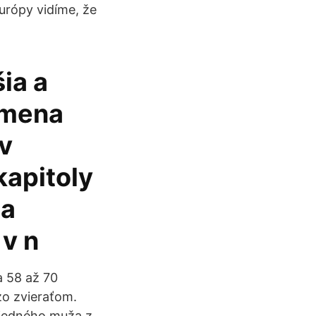
urópy vidíme, že
šia a
omena
v
kapitoly
ia
v n
a 58 až 70
zo zvieraťom.
 jedného muža z