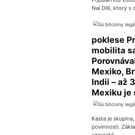
Nai Dillí, ktorý 
poklese Pr
mobilita s
Porovnával
Mexiko, Bra
Indii – až
Mexiku je 
Kasta je skupina,
povinnosti. Zákl
uzavretá.