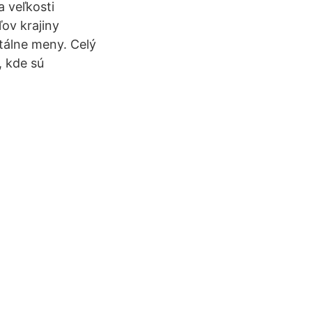
a veľkosti
ov krajiny
itálne meny. Celý
, kde sú