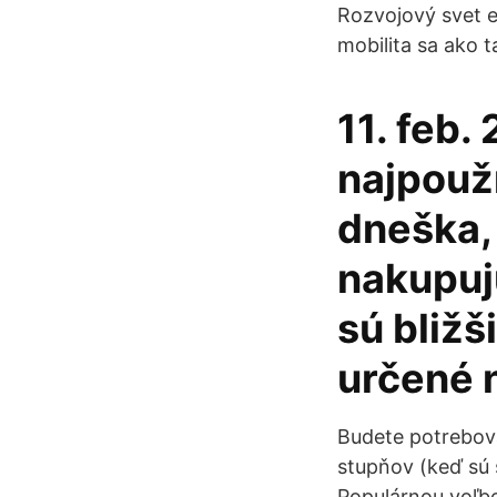
Rozvojový svet e
mobilita sa ako t
11. feb.
najpouž
dneška,
nakupujú
sú bližš
určené 
Budete potrebova
stupňov (keď sú 
Populárnou voľbo