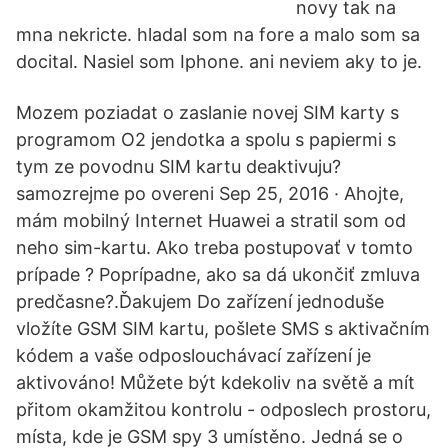
novy tak na
mna nekricte. hladal som na fore a malo som sa
docital. Nasiel som Iphone. ani neviem aky to je.
Mozem poziadat o zaslanie novej SIM karty s
programom O2 jendotka a spolu s papiermi s
tym ze povodnu SIM kartu deaktivuju?
samozrejme po overeni Sep 25, 2016 · Ahojte,
mám mobilný Internet Huawei a stratil som od
neho sim-kartu. Ako treba postupovať v tomto
prípade ? Poprípadne, ako sa dá ukončiť zmluva
predčasne?.Ďakujem Do zařízení jednoduše
vložíte GSM SIM kartu, pošlete SMS s aktivačním
kódem a vaše odposlouchávací zařízení je
aktivováno! Můžete být kdekoliv na světě a mít
přitom okamžitou kontrolu - odposlech prostoru,
místa, kde je GSM spy 3 umístěno. Jedná se o