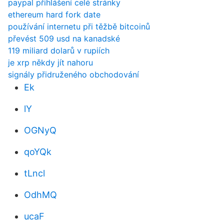
paypal přihlášení celé stránky
ethereum hard fork date
používání internetu při těžbě bitcoinů
převést 509 usd na kanadské
119 miliard dolarů v rupiích
je xrp někdy jít nahoru
signály přidruženého obchodování
Ek
lY
OGNyQ
qoYQk
tLncl
OdhMQ
ucaF