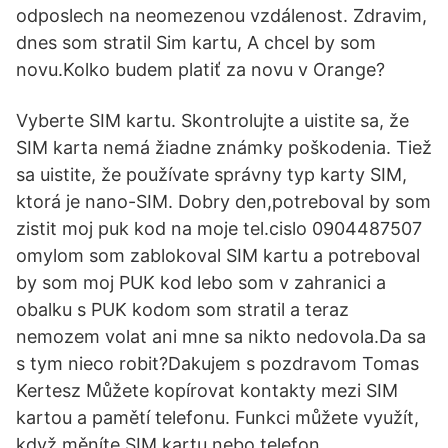
odposlech na neomezenou vzdálenost. Zdravim,
dnes som stratil Sim kartu, A chcel by som
novu.Kolko budem platiť za novu v Orange?
Vyberte SIM kartu. Skontrolujte a uistite sa, že
SIM karta nemá žiadne známky poškodenia. Tiež
sa uistite, že používate správny typ karty SIM,
ktorá je nano-SIM. Dobry den,potreboval by som
zistit moj puk kod na moje tel.cislo 0904487507
omylom som zablokoval SIM kartu a potreboval
by som moj PUK kod lebo som v zahranici a
obalku s PUK kodom som stratil a teraz
nemozem volat ani mne sa nikto nedovola.Da sa
s tym nieco robit?Dakujem s pozdravom Tomas
Kertesz Můžete kopírovat kontakty mezi SIM
kartou a pamětí telefonu. Funkci můžete využít,
když měníte SIM kartu nebo telefon.