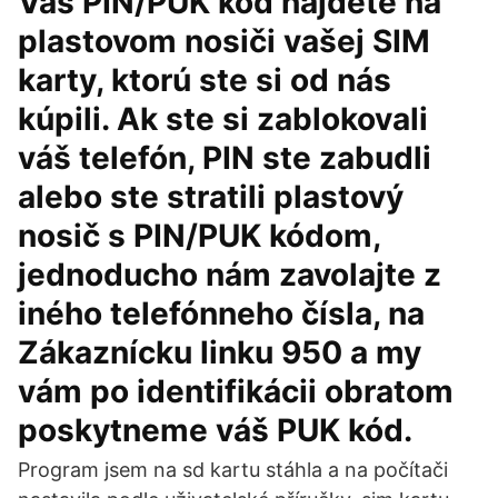
Váš PIN/PUK kód nájdete na
plastovom nosiči vašej SIM
karty, ktorú ste si od nás
kúpili. Ak ste si zablokovali
váš telefón, PIN ste zabudli
alebo ste stratili plastový
nosič s PIN/PUK kódom,
jednoducho nám zavolajte z
iného telefónneho čísla, na
Zákaznícku linku 950 a my
vám po identifikácii obratom
poskytneme váš PUK kód.
Program jsem na sd kartu stáhla a na počítači