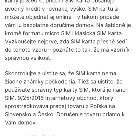
karty je 3,90 €, pričom SIM karta obsahuje
úvodný kredit v rovnakej výške. SIM kartu si
môžete objednať aj online – v takom prípade
vám ju bezplatne doručíme domov. Na šabloně je
kromě formátu micro SIM i klasická SIM karta.
Vyzkoušejte nejprve, zda SIM karta přesně sedí
do tohoto vzoru – poznáte to tak, že má vzorník
správnou velikost.
Skontrolujte a uistite sa, že SIM karta nemá
žiadne známky poškodenia. Tiež sa uistite, že
používate správny typ karty SIM, ktorá je nano-
SIM. 9/25/2016 Internetový obchod, ktorý
sprostredkováva predaj tovaru z Poľska na
Slovensko a Česko. Doručenie tovaru priamo k
Vám domov.