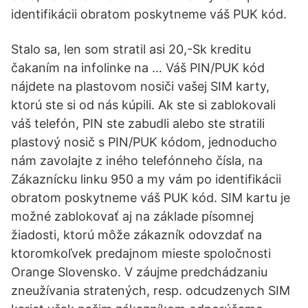
identifikácii obratom poskytneme váš PUK kód.
Stalo sa, len som stratil asi 20,-Sk kreditu
čakaním na infolinke na … Váš PIN/PUK kód
nájdete na plastovom nosiči vašej SIM karty,
ktorú ste si od nás kúpili. Ak ste si zablokovali
váš telefón, PIN ste zabudli alebo ste stratili
plastový nosič s PIN/PUK kódom, jednoducho
nám zavolajte z iného telefónneho čísla, na
Zákaznícku linku 950 a my vám po identifikácii
obratom poskytneme váš PUK kód. SIM kartu je
možné zablokovať aj na základe písomnej
žiadosti, ktorú môže zákazník odovzdať na
ktoromkoľvek predajnom mieste spoločnosti
Orange Slovensko. V záujme predchádzaniu
zneužívania stratených, resp. odcudzenych SIM