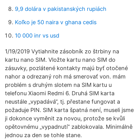
9,9 dolára v pakistanských rupiách
Koľko je 50 naira v ghana cedis
10 000 inr vs usd
1/19/2019 Vytiahnite zásobník zo štrbiny na
kartu nano SIM. Vložte kartu nano SIM do
zásuvky, pozlátené kontakty majú byť otočené
nahor a odrezaný roh má smerovať von. mám
problém s druhým slotem na SIM kartu u
telefonu Xiaomi Redmi 6. Druhá SIM karta
neustále „vypadává“, tj. přestane fungovat a
požaduje PIN. SIM karta špatná není, museli jsme
ji dokonce vyměnit za novou, protože se kvůli
opětovnému „vypadnutí“ zablokovala. Minimálně
jednou za den se tohle stane.