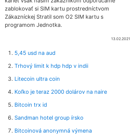
kariet však našim zákazníkom odporúčame
zablokovať si SIM kartu prostredníctvom
Zákazníckej Stratil som O2 SIM kartu s
programom Jednotka.
13.02.2021
5,45 usd na aud
Trhový limit k hdp hdp v indii
Litecoin ultra coin
Koľko je teraz 2000 dolárov na naire
Bitcoin trx id
Sandman hotel group írsko
Bitcoinová anonymná výmena