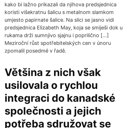
kako bi lažno prikazali da njihova predsjednica
koristi višekratnu šalicu s metalnom slamkom
umjesto papirnate šalice. Na slici se jasno vidi
predsjednica Elizabeth May, koja se smiješi dok u
rukama drži sumnjivo sjajnu i poprilično […]
Meziroční růst spotřebitelských cen v únoru
zpomalil posedmé v řadě.
Většina z nich však
usilovala o rychlou
integraci do kanadské
společnosti a jejich
potřeba sdružovat se