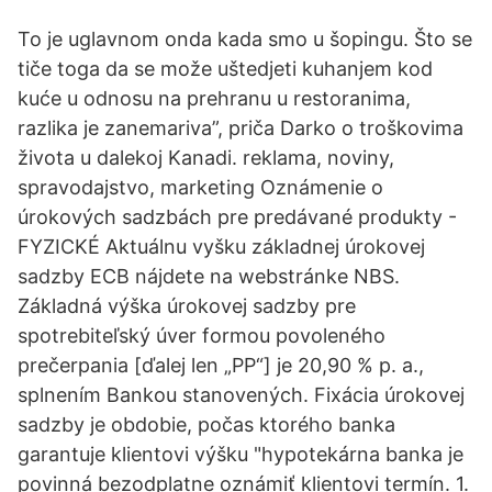
To je uglavnom onda kada smo u šopingu. Što se
tiče toga da se može uštedjeti kuhanjem kod
kuće u odnosu na prehranu u restoranima,
razlika je zanemariva”, priča Darko o troškovima
života u dalekoj Kanadi. reklama, noviny,
spravodajstvo, marketing Oznámenie o
úrokových sadzbách pre predávané produkty -
FYZICKÉ Aktuálnu vyšku základnej úrokovej
sadzby ECB nájdete na webstránke NBS.
Základná výška úrokovej sadzby pre
spotrebiteľský úver formou povoleného
prečerpania [ďalej len „PP“] je 20,90 % p. a.,
splnením Bankou stanovených. Fixácia úrokovej
sadzby je obdobie, počas ktorého banka
garantuje klientovi výšku "hypotekárna banka je
povinná bezodplatne oznámiť klientovi termín. 1.