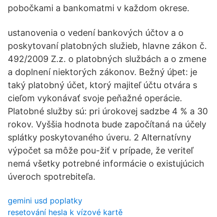
pobočkami a bankomatmi v každom okrese.
ustanovenia o vedení bankových účtov a o
poskytovaní platobných služieb, hlavne zákon č.
492/2009 Z.z. o platobných službách a o zmene
a doplnení niektorých zákonov. Bežný úþet: je
taký platobný účet, ktorý majiteľ účtu otvára s
cieľom vykonávať svoje peňažné operácie.
Platobné služby sú: pri úrokovej sadzbe 4 % a 30
rokov. Vyššia hodnota bude započítaná na účely
splátky poskytovaného úveru. 2 Alternatívny
výpočet sa môže pou-žiť v prípade, že veriteľ
nemá všetky potrebné informácie o existujúcich
úveroch spotrebiteľa.
gemini usd poplatky
resetování hesla k vízové ​​kartě