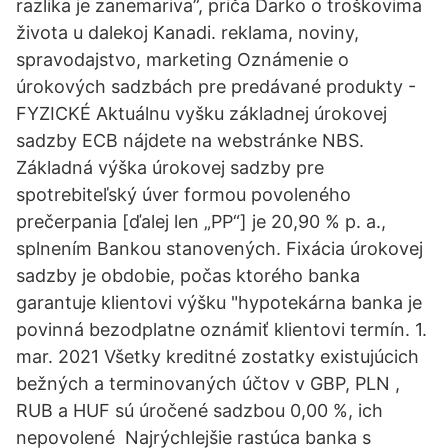
razlika je zanemariva”, priča Darko o troškovima
života u dalekoj Kanadi. reklama, noviny,
spravodajstvo, marketing Oznámenie o
úrokových sadzbách pre predávané produkty -
FYZICKÉ Aktuálnu vyšku základnej úrokovej
sadzby ECB nájdete na webstránke NBS.
Základná výška úrokovej sadzby pre
spotrebiteľský úver formou povoleného
prečerpania [ďalej len „PP“] je 20,90 % p. a.,
splnením Bankou stanovených. Fixácia úrokovej
sadzby je obdobie, počas ktorého banka
garantuje klientovi výšku "hypotekárna banka je
povinná bezodplatne oznámiť klientovi termín. 1.
mar. 2021 Všetky kreditné zostatky existujúcich
bežných a terminovaných účtov v GBP, PLN ,
RUB a HUF sú úročené sadzbou 0,00 %, ich
nepovolené Najrýchlejšie rastúca banka s