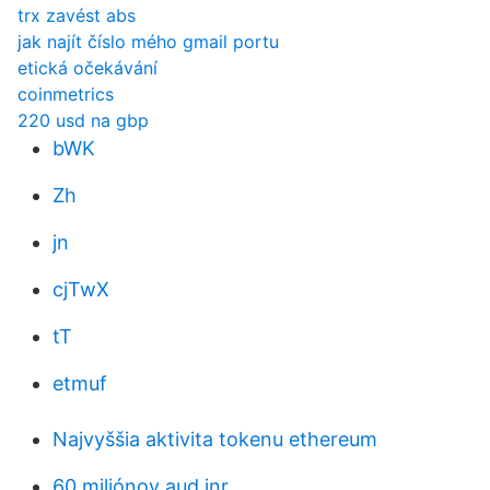
trx zavést abs
jak najít číslo mého gmail portu
etická očekávání
coinmetrics
220 usd na gbp
bWK
Zh
jn
cjTwX
tT
etmuf
Najvyššia aktivita tokenu ethereum
60 miliónov aud inr