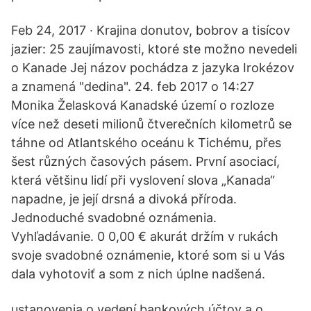
Feb 24, 2017 · Krajina donutov, bobrov a tisícov
jazier: 25 zaujímavosti, ktoré ste možno nevedeli
o Kanade Jej názov pochádza z jazyka Irokézov
a znamená "dedina". 24. feb 2017 o 14:27
Monika Želasková Kanadské území o rozloze
více než deseti milionů čtverečních kilometrů se
táhne od Atlantského oceánu k Tichému, přes
šest různých časových pásem. První asociací,
která většinu lidí při vyslovení slova „Kanada“
napadne, je její drsná a divoká příroda.
Jednoduché svadobné oznámenia.
Vyhľadávanie. 0 0,00 € akurát držím v rukách
svoje svadobné oznámenie, ktoré som si u Vás
dala vyhotoviť a som z nich úplne nadšená.
ustanovenia o vedení bankových účtov a o