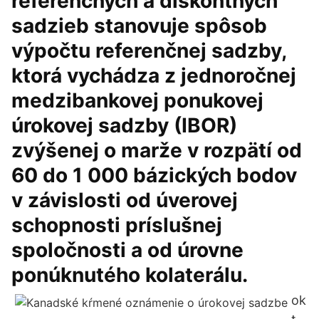
referenčných a diskontných
sadzieb stanovuje spôsob
výpočtu referenčnej sadzby,
ktorá vychádza z jednoročnej
medzibankovej ponukovej
úrokovej sadzby (IBOR)
zvýšenej o marže v rozpätí od
60 do 1 000 bázických bodov
v závislosti od úverovej
schopnosti príslušnej
spoločnosti a od úrovne
ponúknutého kolaterálu.
ok