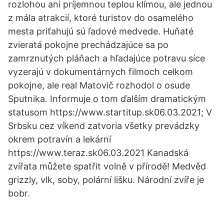
rozlohou ani príjemnou teplou klímou, ale jednou
z mála atrakcií, ktoré turistov do osamelého
mesta priťahujú sú ľadové medvede. Huňaté
zvieratá pokojne prechádzajúce sa po
zamrznutých pláňach a hľadajúce potravu síce
vyzerajú v dokumentárnych filmoch celkom
pokojne, ale real Matovič rozhodol o osude
Sputnika. Informuje o tom ďalším dramatickým
statusom https://www.startitup.sk06.03.2021; V
Srbsku cez víkend zatvoria všetky prevádzky
okrem potravín a lekární
https://www.teraz.sk06.03.2021 Kanadská
zvířata můžete spatřit volně v přírodě! Medvěd
grizzly, vlk, soby, polární lišku. Národní zvíře je
bobr.