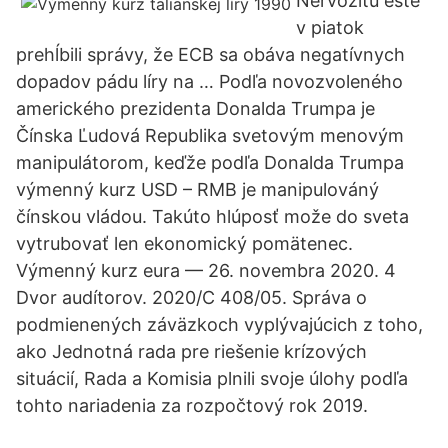
Nervozitu ešte
v piatok
prehĺbili správy, že ECB sa obáva negatívnych
dopadov pádu líry na … Podľa novozvoleného
amerického prezidenta Donalda Trumpa je
Čínska Ľudová Republika svetovým menovým
manipulátorom, keďže podľa Donalda Trumpa
výmenný kurz USD – RMB je manipulováný
čínskou vládou. Takúto hlúposť može do sveta
vytrubovať len ekonomický pomätenec.
Výmenný kurz eura — 26. novembra 2020. 4
Dvor audítorov. 2020/C 408/05. Správa o
podmienených záväzkoch vyplývajúcich z toho,
ako Jednotná rada pre riešenie krízových
situácií, Rada a Komisia plnili svoje úlohy podľa
tohto nariadenia za rozpočtový rok 2019.