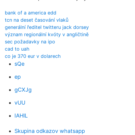
bank of a america edd
tcn na deset časování vlaků
generální ředitel twitteru jack dorsey
význam regionální kvóty v angličtině
sec požadavky na ipo
cad to uah
co je 370 eur v dolarech
sQe
ep
gCXJg
vUU
IAHlL
Skupina odkazov whatsapp