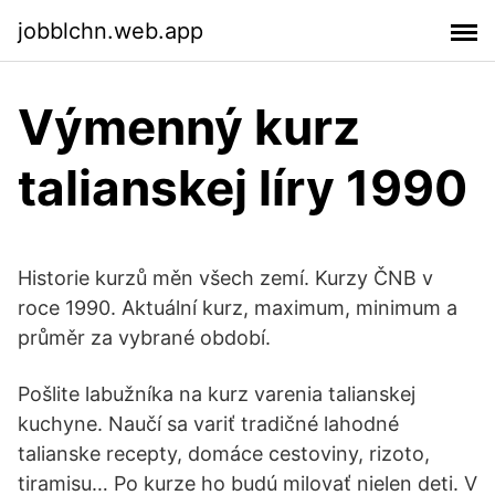
jobblchn.web.app
Výmenný kurz
talianskej líry 1990
Historie kurzů měn všech zemí. Kurzy ČNB v
roce 1990. Aktuální kurz, maximum, minimum a
průměr za vybrané období.
Pošlite labužníka na kurz varenia talianskej
kuchyne. Naučí sa variť tradičné lahodné
talianske recepty, domáce cestoviny, rizoto,
tiramisu… Po kurze ho budú milovať nielen deti. V