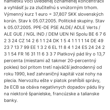
námietku voči uvedenej oznámenej koncentrácii
a vyhlásiť ju za zlučiteľnú s vnútorným trhom.
Výmenný kurz 1 euro = 37,807 SKK slovenských
korún. Stav k 05.07.2005. Politické skupiny. Stav
k 05.07.2005. PPE-DE PSE ALDE/ ADLE Verts /
ALE GUE / NGL IND / DEM UEN NI Spolu BE 6 7 6
2 3 24 CZ 14 2 6 1 1 24 DK 1 5 4 1 1 1 1 14 DE 49
23 7 13 7 99 EE 1 3 2 6 EL 11 8 4 1 24 ES 24 24 2
3 1 54 FR 16 31 11 6 3 3 7 Piatkový pád líry o 13,7
percenta (miestami až takmer 20-percentný
pokles) bol pritom tretí najväčší jednodenný od
roku 1990, keď zahraničný kapitál vzal nohy na
plecia. Nervozitu ešte v piatok prehĺbili správy,
že ECB sa obáva negatívnych dopadov pádu líry
na niektoré španielske, francúzske a talianske
banky.