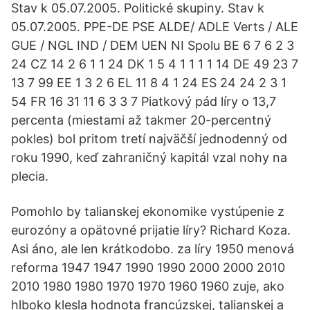
Stav k 05.07.2005. Politické skupiny. Stav k
05.07.2005. PPE-DE PSE ALDE/ ADLE Verts / ALE
GUE / NGL IND / DEM UEN NI Spolu BE 6 7 6 2 3
24 CZ 14 2 6 1 1 24 DK 1 5 4 1 1 1 1 14 DE 49 23 7
13 7 99 EE 1 3 2 6 EL 11 8 4 1 24 ES 24 24 2 3 1
54 FR 16 31 11 6 3 3 7 Piatkový pád líry o 13,7
percenta (miestami až takmer 20-percentný
pokles) bol pritom tretí najväčší jednodenný od
roku 1990, keď zahraničný kapitál vzal nohy na
plecia.
Pomohlo by talianskej ekonomike vystúpenie z
eurozóny a opätovné prijatie líry? Richard Koza.
Asi áno, ale len krátkodobo. za líry 1950 menová
reforma 1947 1947 1990 1990 2000 2000 2010
2010 1980 1980 1970 1970 1960 1960 zuje, ako
hlboko klesla hodnota francúzskej, talianskej a