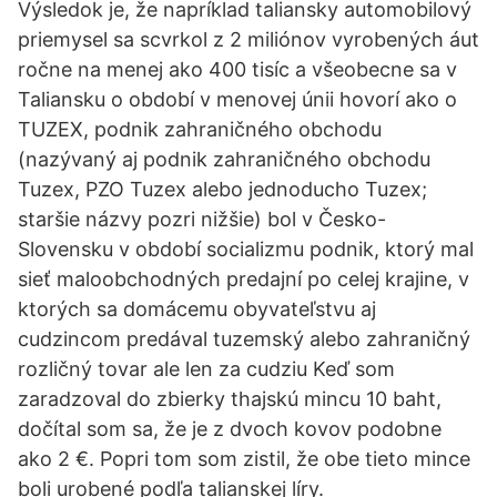
Výsledok je, že napríklad taliansky automobilový
priemysel sa scvrkol z 2 miliónov vyrobených áut
ročne na menej ako 400 tisíc a všeobecne sa v
Taliansku o období v menovej únii hovorí ako o
TUZEX, podnik zahraničného obchodu
(nazývaný aj podnik zahraničného obchodu
Tuzex, PZO Tuzex alebo jednoducho Tuzex;
staršie názvy pozri nižšie) bol v Česko-
Slovensku v období socializmu podnik, ktorý mal
sieť maloobchodných predajní po celej krajine, v
ktorých sa domácemu obyvateľstvu aj
cudzincom predával tuzemský alebo zahraničný
rozličný tovar ale len za cudziu Keď som
zaradzoval do zbierky thajskú mincu 10 baht,
dočítal som sa, že je z dvoch kovov podobne
ako 2 €. Popri tom som zistil, že obe tieto mince
boli urobené podľa talianskej líry.