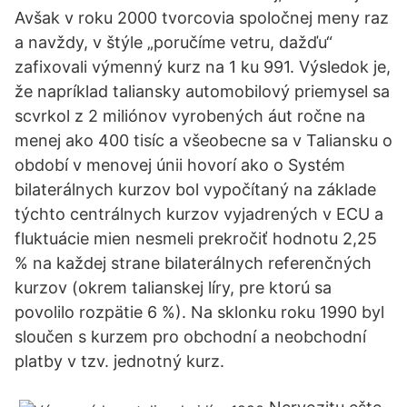
Avšak v roku 2000 tvorcovia spoločnej meny raz
a navždy, v štýle „poručíme vetru, dažďu“
zafixovali výmenný kurz na 1 ku 991. Výsledok je,
že napríklad taliansky automobilový priemysel sa
scvrkol z 2 miliónov vyrobených áut ročne na
menej ako 400 tisíc a všeobecne sa v Taliansku o
období v menovej únii hovorí ako o Systém
bilaterálnych kurzov bol vypočítaný na základe
týchto centrálnych kurzov vyjadrených v ECU a
fluktuácie mien nesmeli prekročiť hodnotu 2,25
% na každej strane bilaterálnych referenčných
kurzov (okrem talianskej líry, pre ktorú sa
povolilo rozpätie 6 %). Na sklonku roku 1990 byl
sloučen s kurzem pro obchodní a neobchodní
platby v tzv. jednotný kurz.