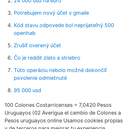
24 000 usd na euro
Potrebujem nový účet v gmaile
Kód stavu odpovede bol neprijateľný 500
openhab
Zrušiť overený účet
Čo je reddit zlato a striebro
Túto operáciu nebolo možné dokončiť
povolenie odmietnuté
95 000 usd
100 Colones Costarricenses = 7,0420 Pesos
Uruguayos (02 Averigua el cambio de Colones a
Pesos uruguayos online Usamos cookies propias
y de terceros para mejorar tu experiencia,