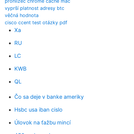
prohlížeč chrome cache mac
vyprší platnost adresy btc
věčná hodnota
cisco ccent test otázky pdf
Xa
RU
LC
KWB
QL
Čo sa deje v banke ameriky
Hsbc usa iban cislo
Úlovok na ťažbu mincí