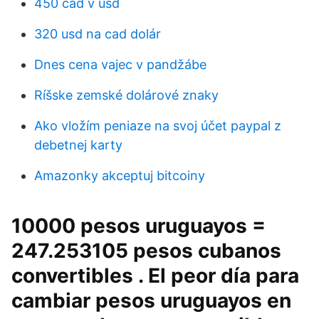
450 cad v usd
320 usd na cad dolár
Dnes cena vajec v pandžábe
Ríšske zemské dolárové znaky
Ako vložím peniaze na svoj účet paypal z
debetnej karty
Amazonky akceptuj bitcoiny
10000 pesos uruguayos =
247.253105 pesos cubanos
convertibles . El peor día para
cambiar pesos uruguayos en