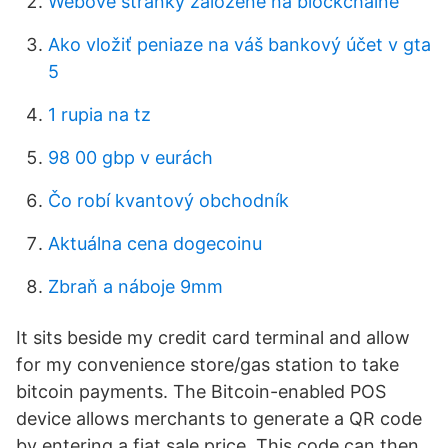
Webové stránky založené na blockchaine
Ako vložiť peniaze na váš bankový účet v gta
5
1 rupia na tz
98 00 gbp v eurách
Čo robí kvantový obchodník
Aktuálna cena dogecoinu
Zbraň a náboje 9mm
It sits beside my credit card terminal and allow
for my convenience store/gas station to take
bitcoin payments. The Bitcoin-enabled POS
device allows merchants to generate a QR code
by entering a fiat sale price. This code can then