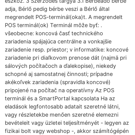
eszköz. 3 Szerződés tárgya 3.1 Bérbeadó bérbe
adja, Bérlő pedig bérbe veszi a Bérlő által
megrendelt POS-terminál(oka)t. A megrendelt
POS terminál(ok) Terminál môže byť: .
všeobecne: koncová časť technického
zariadenia spájajúca centrálne a vonkajšie
zariadenie resp. priestor; v informatike: koncové
zariadenie pri diaľkovom prenose dát (najmä pri
sálových počítačoch a ďalekopise), niekedy
schopné aj samostatnej činnosti; prípadne
akékoľvek zariadenia (spravidla koncové)
pripojené na počítač na operatívny Az POS
terminál és a SmartPortal kapcsolata Ha az
eladások legfontosabb adatait szeretné látni,
vagy részletekbe menően szeretné elemezni
bevételeit vagy üzletei teljesítményét - legyen az
fizikai bolt vagy webshop -, akkor számítógépén