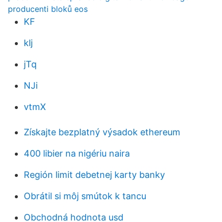
producenti bloků eos
KF
klj
jTq
NJi
vtmX
Získajte bezplatný výsadok ethereum
400 libier na nigériu naira
Región limit debetnej karty banky
Obrátil si môj smútok k tancu
Obchodná hodnota usd